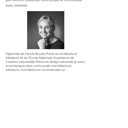
permettront d'aborder votre projet et vos travaux
avec sérénité.
Diplomée de l'école Boulle (Paris) en architecture
intérieure et de l'Ecole Nationale Supérieure de
Création Industrielle (Paris) en design industriel, je vous
accompagne dans votre projet d'architecture
intérieure, d'architecture commerciale ou
d'architecture événementielle.
Chef d'orchestre de votre projet de A à Z, je serai votre
unique interlocutrice pour mener à bien votre projet
d'aménagement ou de rénovation.
Forte d'une expérience de 20 ans en France, au Canada
et en Suisse, je serai à votre écoute afin de vous
proposer un projet qui vous ressemble et qui soit en
adéquation avec votre budget et votre mode de vie.
Sonia Buffot Bonnot