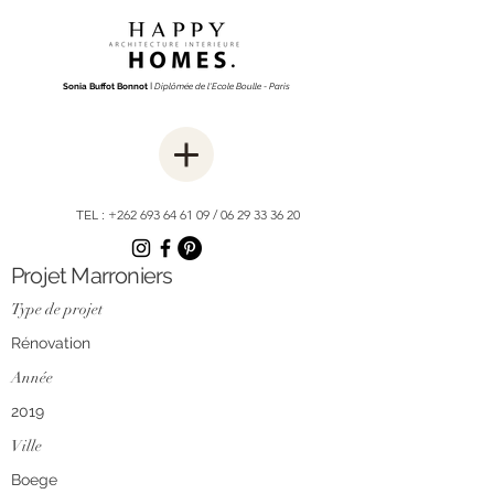
Sonia Buffot Bonnot
I
Diplômée de l'Ecole Boulle - Paris
TEL :
+262 693 64 61 09
/
06 29 33 36 20
Projet Marroniers
Type de projet
Rénovation
Année
2019
Ville
Boege